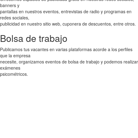
banners y
pantallas en nuestros eventos, entrevistas de radio y programas en
redes sociales,
publicidad en nuestro sitio web, cuponera de descuentos, entre otros.
Bolsa de trabajo
Publicamos tus vacantes en varias plataformas acorde a los perfiles
que la empresa
necesite, organizamos eventos de bolsa de trabajo y podemos realizar
exámenes
psicométricos.
¿Qué hacemos?
Contribuimos en la competitividad e integración de empresas,
sectores y regiones.
Fomentamos acciones que contribuyan a la consolidación y
crecimiento de las empresas través de nuevos mercados y la difusión